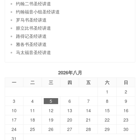
约翰二书圣经讲道
约翰福音小组圣经讲道
罗马书圣经讲道
腓立比书圣经讲道
路得记圣经讲道
雅各书圣经讲道
马太福音圣经讲道
2026年八月
一
二
三
四
五
六
日
1
2
3
4
5
6
7
8
9
10
11
12
13
14
15
16
17
18
19
20
21
22
23
24
25
26
27
28
29
30
31