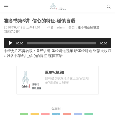


雅各书第6讲_信心的特征-谨慎言语
2016年6月19日 上午11:01
作者：admin
分类：
雅各书圣经讲道
阅读(7.08K)
音
00:00
00:00
频
未经允许不得转载：
圣经讲道 圣经讲道视频 听圣经讲道 张福大牧师
播
»
雅各书第6讲_信心的特征-谨慎言语
放
器
愿主祝福您!
如有建议或意见请在上面"留言联
系"栏目留言,谢谢!
分享到：