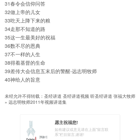
31春令会信仰问答
32做上帝的儿女
33吃天上降下来的粮
34走那不知道的路
35这一生最美好的祝福
36数不尽的恩典
37不一样的人生
38得着基督的生命
39差传大会信息五末后的警醒-远志明牧师
40神给人的旨意
未经允许不得转载：
圣经讲道 圣经讲道视频 听圣经讲道 张福大牧师
»
远志明牧师2011年视频讲道集
愿主祝福您!
如有建议或意见请在上面"留言联
系"栏目留言,谢谢!