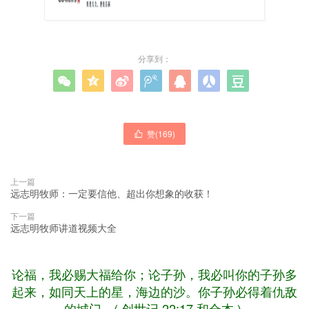
分享到：







赞(
169
)

上一篇
远志明牧师：一定要信他、超出你想象的收获！
下一篇
远志明牧师讲道视频大全
论福，我必赐大福给你；论子孙，我必叫你的子孙多
起来，如同天上的星，海边的沙。你子孙必得着仇敌
的城门，( 创世记 22:17 和合本 )