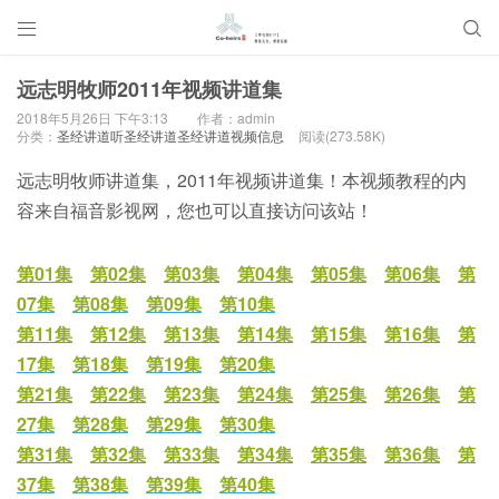


远志明牧师2011年视频讲道集
2018年5月26日 下午3:13
作者：admin
分类：
圣经讲道听圣经讲道圣经讲道视频信息
阅读(273.58K)
远志明牧师讲道集，2011年视频讲道集！本视频教程的内
容来自福音影视网，您也可以直接访问该站！
第01集
第02集
第03集
第04集
第05集
第06集
第
07集
第08集
第09集
第10集
第11集
第12集
第13集
第14集
第15集
第16集
第
17集
第18集
第19集
第20集
第21集
第22集
第23集
第24集
第25集
第26集
第
27集
第28集
第29集
第30集
第31集
第32集
第33集
第34集
第35集
第36集
第
37集
第38集
第39集
第40集