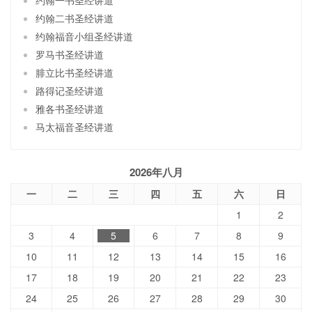
约翰二书圣经讲道
约翰福音小组圣经讲道
罗马书圣经讲道
腓立比书圣经讲道
路得记圣经讲道
雅各书圣经讲道
马太福音圣经讲道
2026年八月
一
二
三
四
五
六
日
1
2
3
4
5
6
7
8
9
10
11
12
13
14
15
16
17
18
19
20
21
22
23
24
25
26
27
28
29
30