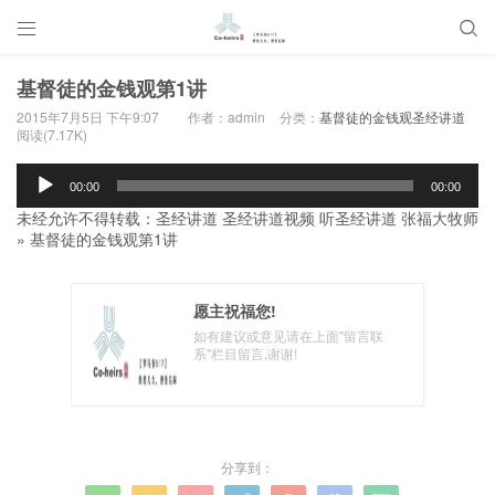


基督徒的金钱观第1讲
2015年7月5日 下午9:07
作者：admin
分类：
基督徒的金钱观圣经讲道
阅读(7.17K)
音
00:00
00:00
频
未经允许不得转载：
圣经讲道 圣经讲道视频 听圣经讲道 张福大牧师
播
»
基督徒的金钱观第1讲
放
器
愿主祝福您!
如有建议或意见请在上面"留言联
系"栏目留言,谢谢!
分享到：