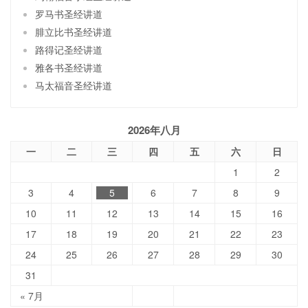
罗马书圣经讲道
腓立比书圣经讲道
路得记圣经讲道
雅各书圣经讲道
马太福音圣经讲道
2026年八月
一
二
三
四
五
六
日
1
2
3
4
5
6
7
8
9
10
11
12
13
14
15
16
17
18
19
20
21
22
23
24
25
26
27
28
29
30
31
« 7月