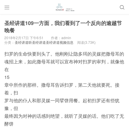


圣经讲道109一方面，我们看到了一个反向的逾越节
晚餐
2018年2月17日 下午6:51
作者：admin
分类：
圣经讲道听圣经讲道圣经讲道视频信息
阅读(3.73K)
扫罗的生命快要到头了。他刚刚让隐多珥的灵媒把撒母耳的
魂招上来，如此撒母耳就可以宣布神对扫罗的审判，就像他
在
15
章中所作的那样。撒母耳告诉扫罗，第二天他就要死。接
着，扫
罗与他的仆人和那灵媒一同擘饼用餐。起初扫罗还有些犹
豫，但
最终因为对神的话感到绝望，就听了灵媒的话。他们吃了无
酵饼