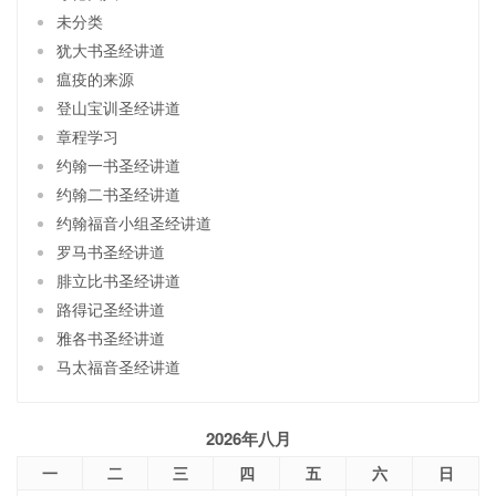
未分类
犹大书圣经讲道
瘟疫的来源
登山宝训圣经讲道
章程学习
约翰一书圣经讲道
约翰二书圣经讲道
约翰福音小组圣经讲道
罗马书圣经讲道
腓立比书圣经讲道
路得记圣经讲道
雅各书圣经讲道
马太福音圣经讲道
2026年八月
一
二
三
四
五
六
日