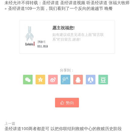
未经允许不得转载：
圣经讲道 圣经讲道视频 听圣经讲道 张福大牧师
»
圣经讲道109一方面，我们看到了一个反向的逾越节 晚餐
愿主祝福您!
如有建议或意见请在上面"留言联
系"栏目留言,谢谢!
分享到：







赞(
0
)

上一篇
圣经讲道100两者都是可 以把你联结到救赎中心的救赎历史阶段