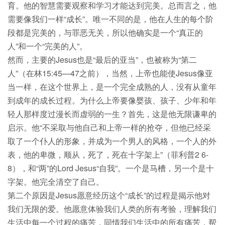
育。他的智慧需要观察和学习才能达到完美。总而言之，他
需要像我们一样“成长”。唯一不同的是，他在人生的每个阶
段都是完美的，与罪恶无关，所以他确实是一个“真正的
人”和一个“完美的人”。
然而，主要的Jesus也是“最后的亚当”，也被称为“第二
人”（在林15:45—47之前），当然，上帝也能使Jesus像亚
当一样，在这个世界上，是一个完全成熟的人，没有从童年
到成年的成长过程。为什么上帝要像婴孩、孩子、少年和年
轻人那样度过漫长而虚弱的一生？首先，这是他无限谦卑的
启示。他“不采取与他自己和上帝一样的抢夺，但他已经采
取了一个仆人的形象，并成为一个男人的风格，一个人的外
表，他的卑微，顺从，死了，死在十字架上”（菲利普2 6-
8），和“两”的Lord Jesus“自我”。一个是马槽，另一个是十
字架。他完全清空了自己。
第二个原因是Jesus愿意经历这个“成长”的过程是揭示他对
我们无限的爱。他愿意体验我们人类的所有考验，理解我们
生活中每一个过程的痛苦，同情我们生活中的所有痛苦，帮