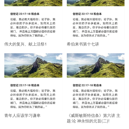
伟大的复兴、献上活祭1
希伯来书第十七讲
青年人应该学习谦卑
《威斯敏斯特信条》第六讲 主
题:论 神永恒的元旨(二)!