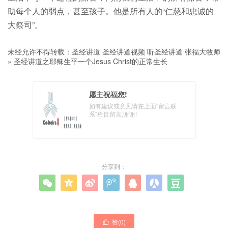
助每个人的弱点，甚至孩子。他是所有人的“仁慈和忠诚的
大祭司”。
未经允许不得转载：
圣经讲道 圣经讲道视频 听圣经讲道 张福大牧师
»
圣经讲道之耶稣生平一个Jesus Christ的正常生长
愿主祝福您!
如有建议或意见请在上面"留言联
系"栏目留言,谢谢!
分享到：







赞(
0
)
