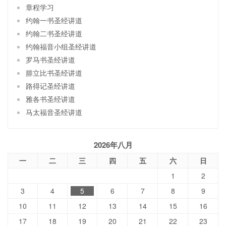
章程学习
约翰一书圣经讲道
约翰二书圣经讲道
约翰福音小组圣经讲道
罗马书圣经讲道
腓立比书圣经讲道
路得记圣经讲道
雅各书圣经讲道
马太福音圣经讲道
2026年八月
一
二
三
四
五
六
日
1
2
3
4
5
6
7
8
9
10
11
12
13
14
15
16
17
18
19
20
21
22
23