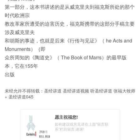
第一部分，这本书讲述的是从威克里夫到福克斯所处的那个
时代欧洲宗
教改革家所遭受的迫害历史，福克斯携带的这部分手稿主要
涉及威克里夫
和胡斯的事迹，也就是后来《行传与见证》（ he Acts and
Monuments）｛即
众所周知的《陶道史》（ The Book of Marrs）的最早版
本，它在155年
出版
未经允许不得转载：
圣经讲道 圣经讲道视频 听圣经讲道 张福大牧师
»
圣经讲道045
愿主祝福您!
如有建议或意见请在上面"留言联
系"栏目留言,谢谢!