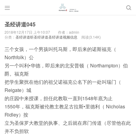


圣经讲道045
2018年12月17日 上午10:07
作者：admin
分类：
圣经讲道听圣经讲道圣经讲道视频信息
阅读(3.14K)
三个女孩，一个男孩叫托马斯，即后来的诺斯福克（
Northfolk）公
另一个叫利•华德，即后来的北安普顿（ Northampton）伯
爵。福克斯
把学生聚扰在他们的祖父诺福克公名下的一处叫瑞门（
Reigate）城
的庄园中来授课，担任此教取一直到1548年底为止
1550年，福克斯被伦教主教足古拉斯•里德利（ Nicholas
Ridley）按
立为圣保罗大教堂的执事、之后就在席门传道（尽管他在此
并不负担软