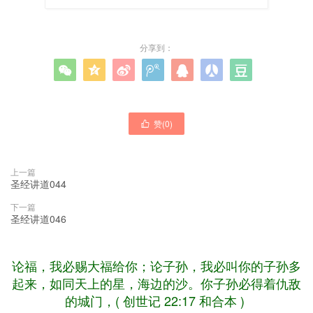
分享到：







赞(
0
)

上一篇
圣经讲道044
下一篇
圣经讲道046
论福，我必赐大福给你；论子孙，我必叫你的子孙多
起来，如同天上的星，海边的沙。你子孙必得着仇敌
的城门，( 创世记 22:17 和合本 )