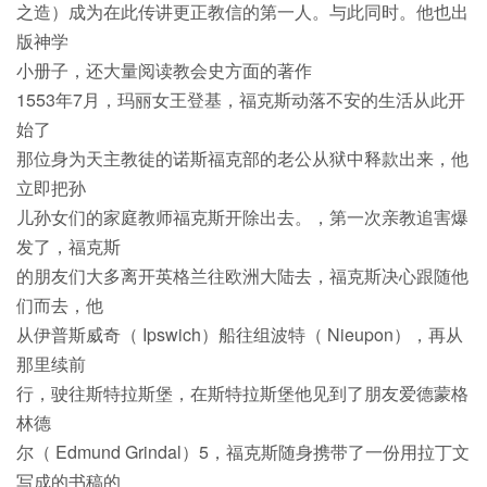
之造）成为在此传讲更正教信的第一人。与此同时。他也出
版神学
小册子，还大量阅读教会史方面的著作
1553年7月，玛丽女王登基，福克斯动落不安的生活从此开
始了
那位身为天主教徒的诺斯福克部的老公从狱中释款出来，他
立即把孙
儿孙女们的家庭教师福克斯开除出去。，第一次亲教追害爆
发了，福克斯
的朋友们大多离开英格兰往欧洲大陆去，福克斯决心跟随他
们而去，他
从伊普斯威奇（ Ipswich）船往组波特（ Nieupon），再从
那里续前
行，驶往斯特拉斯堡，在斯特拉斯堡他见到了朋友爱德蒙格
林德
尔（ Edmund Grindal）5，福克斯随身携带了一份用拉丁文
写成的书稿的