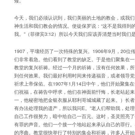
矮。
今天，我们必须认识到，我们美丽的土地的教会，或我们
神生活和我们教会的情况。使徒保罗说：“这不是我得到的，这
我。”（菲律宾3:12）所以今天我们应该弄清楚当时我
1907，平壤经历了一次特殊的复兴。1906年9月，2
们非常着急。他们看到了教堂的缺乏。于是他们聚集在一
教堂的复兴祈祷。经过一个月的祈祷，没有任何效果，所
到任何效果。我们最好利用时间来传递福音，或者领导党
祈求上帝保佑。在1907年1月14日中午，他们开始聚
们祝福，在祷告中呼求，他们在神面前忏悔，长老站起来对
一，他秘密地把金银衣服从耶利哥城城藏了起来。）长者
有办法处理我的遗产，所以我问E。”老人们帮助我，处
自己工作很努力，暗中给自己一百元。这时，圣灵照亮了
有罪的声音。他们一个接一个地站起来承认自己的罪行。
的序曲。教堂很快举行了特别的集会和祈祷，许多人开始