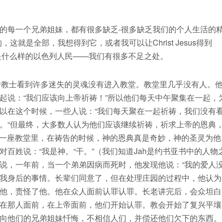
的每一个兄弟姐妹，都有很多缺乏-很多缺乏我们的个人生活的
就是全部，我想得到它，或者我可以让Christ Jesus得到
们是什么样的以色列人民——我们有很多不足之处。
0位传教士看到许多迷失的灵魂没有进入教堂。教堂里几乎没有人。
起说：“我们应该向上帝祈祷！”所以他们每天中午聚集在一起，
以在这个时候，一些人说：“我们每天聚在一起祈祷，我们没有
。“但最终，大多数人认为他们应该继续祈祷，祈求上帝的恩典
集在一座教堂里，在祷告的时候，神的恩典真是奇妙，神的圣灵为他
百姓说：“我是神。“干。”（我们知道Jah是约书亚书中的人物
说，一年前，当一个弟弟因病而死时，他发现他说：“我的爱人
理我身后的事情。长辈们同意了，但在处理庄园的过程中，他认为
他，责怪了他。他在众人面前认罪认罪。长老讲完后，会众坦白
在那人面前，在上帝面前，他们开始认罪。教会开始了复兴平壤
向他们的兄弟姐妹忏悔，不相信人们，并偿还他们欠下的东西。