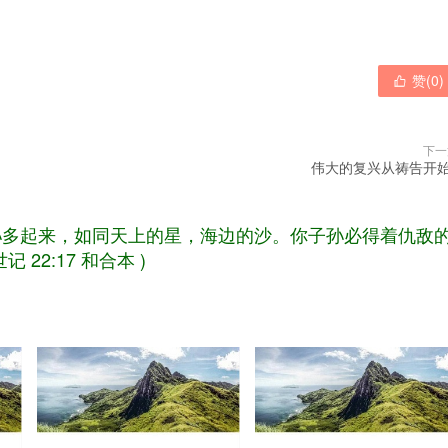
赞(
0
)

下一
伟大的复兴从祷告开始
孙多起来，如同天上的星，海边的沙。你子孙必得着仇敌
记 22:17 和合本 )