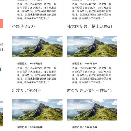
圣经讲道207
伟大的复兴、献上活祭21
篇
4
的
出埃及记第24讲
教会复兴要做的三件事13