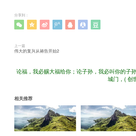
分享到：







上一篇
伟大的复兴从祷告开始2
论福，我必赐大福给你；论子孙，我必叫你的子
城门，( 创世
相关推荐