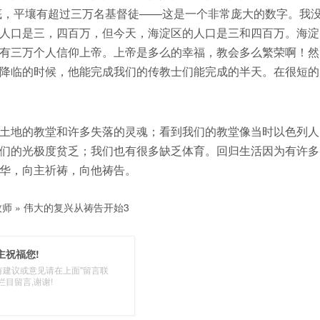
年底，平壤有超过三万名基督徒——这是一个非常庞大的数字。我
人口是三，四百万，但今天，海淀区的人口是三和四百万。海淀
有三万个人信仰上帝。上帝是多么的幸福，教会多么繁荣啊！然
降临的时候，他能完成我们的传教士们能完成的半天。在很短的
土地的教堂和许多失落的灵魂；看到我们的教堂像当时以色列人
们的光极度贫乏；我们也有很多缺乏体育。回归生活因为有许多
华，向主祈祷，向他祷告。
牧师
»
伟大的复兴从祷告开始3
主祝福您!
有建议或意见请在上面"留言联
栏目留言,谢谢!