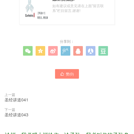
如有建议或意见请在上面"留言联
系"栏目留言,谢谢!
分享到：







赞(
0
)

上一篇
圣经讲道041
下一篇
圣经讲道043