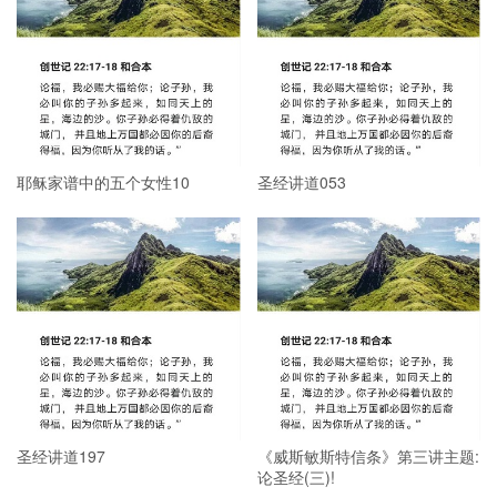
耶稣家谱中的五个女性10
圣经讲道053
圣经讲道197
《威斯敏斯特信条》第三讲主题:
论圣经(三)!