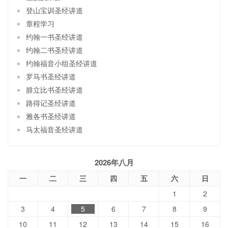
登山宝训圣经讲道
章程学习
约翰一书圣经讲道
约翰二书圣经讲道
约翰福音小组圣经讲道
罗马书圣经讲道
腓立比书圣经讲道
路得记圣经讲道
雅各书圣经讲道
马太福音圣经讲道
2026年八月
一
二
三
四
五
六
日
1
2
3
4
5
6
7
8
9
10
11
12
13
14
15
16