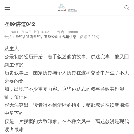


圣经讲道042
2018年12月14日 上午10:08
作者：admin
分类：
圣经讲道听圣经讲道圣经讲道视频信息
阅读(2.69K)
从主人
公最初的经历开始，着手叙述他的故事。讲述完毕，他又回
到主体的
历史叙事上。国家历史与个人历史在这种交替中产生了不大
必要的叠
加，出现了不少重复内容。这些跳跃式的叙事导致某种混
乱，传记内
容无法突出，读者得不到清晰的指引，整部叙述在读者脑海
中留下的
仅是一片摸概的大致印象。在各种文风中，离题散漫是现代
读者最难